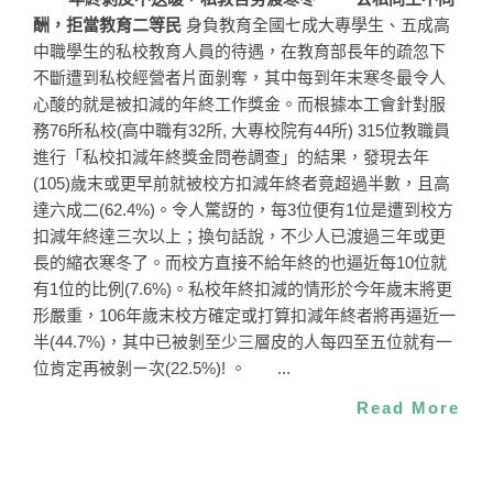
酬，拒當教育二等民
身負教育全國七成大專學生、五成高
中職學生的私校教育人員的待遇，在教育部長年的疏忽下
不斷遭到私校經營者片面剝奪，其中每到年末寒冬最令人
心酸的就是被扣減的年終工作獎金。而根據本工會針對服
務76所私校(高中職有32所, 大專校院有44所) 315位教職員
進行「私校扣減年終獎金問卷調查」的結果，發現去年
(105)歲末或更早前就被校方扣減年終者竟超過半數，且高
達六成二(62.4%)。令人驚訝的，每3位便有1位是遭到校方
扣減年終達三次以上；換句話說，不少人已渡過三年或更
長的縮衣寒冬了。而校方直接不給年終的也逼近每10位就
有1位的比例(7.6%)。私校年終扣減的情形於今年歲末將更
形嚴重，106年歲末校方確定或打算扣減年終者將再逼近一
半(44.7%)，其中已被剝至少三層皮的人每四至五位就有一
位肯定再被剝ㄧ次(22.5%)! 。 ...
Read More