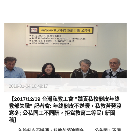
2018-01-04 10:48:17
【2017/12/19 台灣私教工會 "譴責私校剝皮年終
教部失職" 記者會: 年終剝皮不送暖，私教苦勞渡
寒冬; 公私同工不同酬，拒當教育二等民! 新聞
稿】
年終剝皮不送暖，私教苦勞渡寒冬
公私同工不同